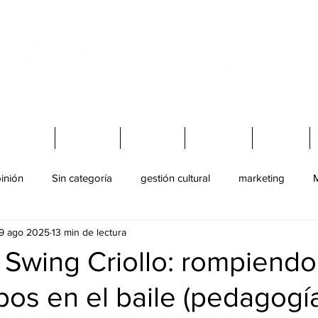
Virtuales
Charlas
Mi Blog
Podcast
Libros
inión
Sin categoría
gestión cultural
marketing
M
9 ago 2025
13 min de lectura
ultural
juventud
Baile
 Swing Criollo: rompiendo
pos en el baile (pedagogí