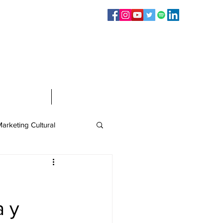
Sígueme en:
Infografías
Contacto
arketing Cultural
a y