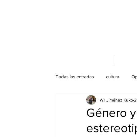
Acerca de mí
Cursos 
Todas las entradas
cultura
Op
Wil Jiménez Kuko
2
Turismo Cultural
Patrimonio C
Género y
estereoti