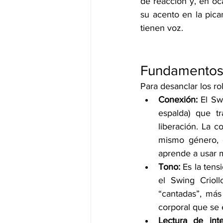
de reacción y, en oca
su acento en la pica
tienen voz.
Fundamentos t
Para desanclar los ro
Conexión:
 El Sw
espalda) que tr
liberación. La c
mismo género, o
aprende a usar m
Tono:
 Es la tens
el Swing Crioll
“cantadas”, más
corporal que se 
Lectura de inte