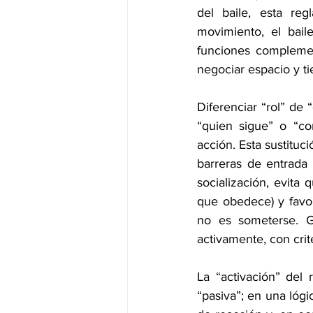
del baile, esta re
movimiento, el bail
funciones complement
negociar espacio y t
Diferenciar “rol” de 
“quien sigue” o “co
acción. Esta sustituc
barreras de entrada
socialización, evita 
que obedece) y favor
no es someterse. Gu
activamente, con crit
La “activación” del 
“pasiva”; en una lógi