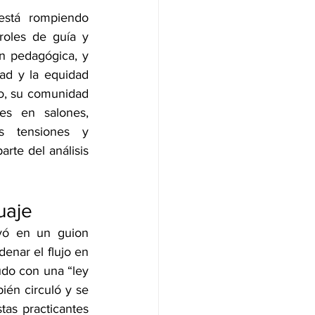
stá rompiendo 
oles de guía y 
n pedagógica, y 
ad y la equidad 
o, su comunidad 
es en salones, 
s tensiones y 
rte del análisis 
uaje
yó en un guion 
enar el flujo en 
udo con una “ley 
ién circuló y se 
as practicantes 