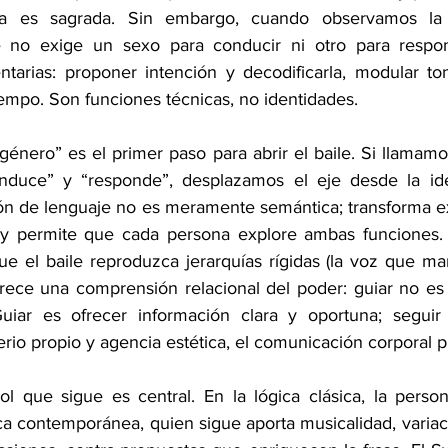
gla es sagrada. Sin embargo, cuando observamos la m
e no exige un sexo para conducir ni otro para respon
arias: proponer intención y decodificarla, modular tono
iempo. Son funciones técnicas, no identidades.
“género” es el primer paso para abrir el baile. Si llamamo
nduce” y “responde”, desplazamos el eje desde la iden
ión de lenguaje no es meramente semántica; transforma ex
 y permite que cada persona explore ambas funciones. 
que el baile reproduzca jerarquías rígidas (la voz que m
ece una comprensión relacional del poder: guiar no es 
iar es ofrecer información clara y oportuna; seguir es
erio propio y agencia estética, el comunicación corporal p
rol que sigue es central. En la lógica clásica, la perso
ca contemporánea, quien sigue aporta musicalidad, variac