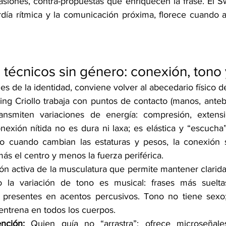
siones, contra-propuestas que enriquecen la frase. El Sw
rdía rítmica y la comunicación próxima, florece cuando 
écnicos sin género: conexión, tono 
les de la identidad, conviene volver al abecedario físico d
ing Criollo trabaja con puntos de contacto (manos, anteb
ansmiten variaciones de energía: compresión, extensió
onexión nítida no es dura ni laxa; es elástica y “escucha”
 cuando cambian las estaturas y pesos, la conexión se
ás el centro y menos la fuerza periférica.
ión activa de la musculatura que permite mantener claridad
o la variación de tono es musical: frases más suelta
 presentes en acentos percusivos. Tono no tiene sexo;
entrena en todos los cuerpos.
nción:
 Quien guía no “arrastra”; ofrece microseñale