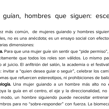
 guían, hombres que siguen: esce
vez más común,  de mujeres guiando y hombres siguien
ailes, no es una anécdota; es un ensayo social con efecto
arias dimensiones:
a.
 Para que una mujer guíe sin sentir que “pide permiso”,
citamente que todos los roles son válidos. Lo mismo p
 al juicio. El anfitrión del salón, la academia o el festiv
: invitar a “quien desea guiar o seguir”, celebrar los camb
romas que refuercen estereotipos, ni prohibiciones de bailar
logía.
 Una mujer guiando a un hombre más alto no e
oya la guía en el centro, el eje y la direccionalidad, no 
 modo, un hombre siguiendo puede necesitar entrenar s
mbros para no “sobre-responder” con fuerza. La biomecán