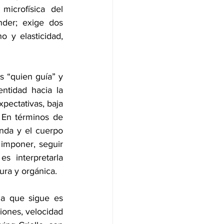
icrofísica del 
der; exige dos 
 y elasticidad, 
s “quien guía” y 
tidad hacia la 
pectativas, baja 
En términos de 
anda y el cuerpo 
imponer, seguir 
 interpretarla 
ura y orgánica.
na que sigue es 
iones, velocidad 