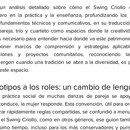
n análisis detallado sobre cómo el Swing Criollo e
ero en la práctica y la enseñanza, profundizando los r
 fundamentos técnicos y comunicativos, en su traducció
areja, trío y cuarteto como espacios donde la creativid
 necesario para entender hacia donde va este patrimoni
poner marcos de comprensión y estrategias aplicabl
ciones y proyectos comunitarios, reconociendo la
rgen cuando una tradición se abre a la diversidad, es pa
este espacio.
otipos a los roles: un cambio de leng
a práctica social de muchas danzas de pareja se apo
conduce, la mujer responde. Esta convención, útil para ord
lizar rápidamente reglas compartidas, se confundió a men
n el Swing Criollo, como en otros géneros, ese guion tamb
simo tiempo, incluso para los más conservadores y purist