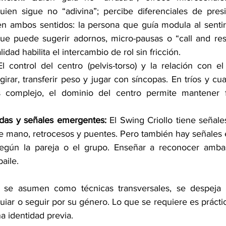
uien sigue no “adivina”; percibe diferenciales de presi
n ambos sentidos: la persona que guía modula al sentir l
ue puede sugerir adornos, micro-pausas o “call and res
lidad habilita el intercambio de rol sin fricción.
El control del centro (pelvis-torso) y la relación con el
girar, transferir peso y jugar con síncopas. En tríos y cua
 complejo, el dominio del centro permite mantener f
adas y señales emergentes:
 El Swing Criollo tiene señales
de mano, retrocesos y puentes. Pero también hay señales
egún la pareja o el grupo. Enseñar a reconocer ambas
aile.
 se asumen como técnicas transversales, se despeja 
iar o seguir por su género. Lo que se requiere es práctica
a identidad previa.