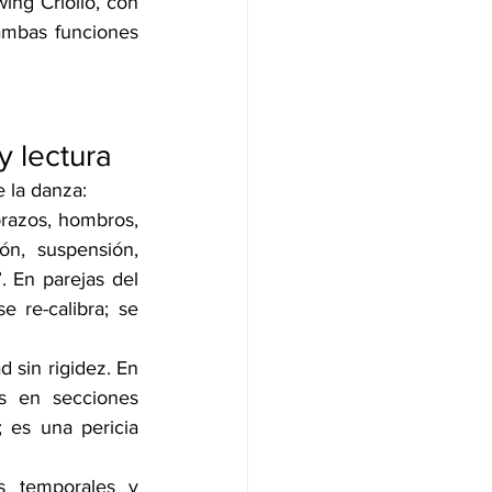
ing Criollo, con 
ambas funciones 
y lectura
e la danza:
razos, hombros, 
n, suspensión, 
. En parejas del 
 re-calibra; se 
 sin rigidez. En 
s en secciones 
 es una pericia 
s temporales y 