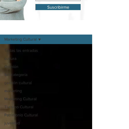
Suscribirme
Mi Blog
Marketing Cultural
Todas las entradas
cultura
Opinión
Sin categoría
gestión cultural
marketing
Marketing Cultural
Turismo Cultural
Patrimonio Cultural
juventud