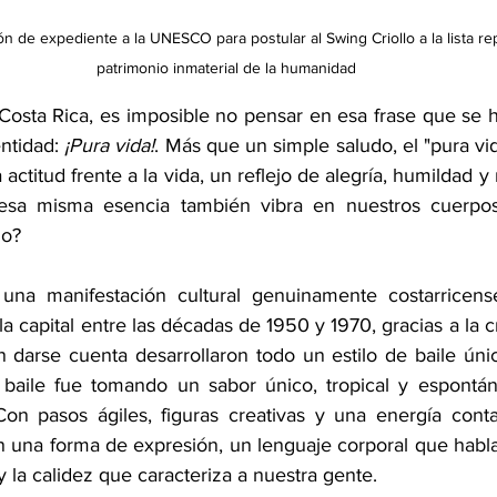
n de expediente a la UNESCO para postular al Swing Criollo a la lista re
patrimonio inmaterial de la humanidad
osta Rica, es imposible no pensar en esa frase que se ha
ntidad: 
¡Pura vida!
. Más que un simple saludo, el "pura vi
ctitud frente a la vida, un reflejo de alegría, humildad y r
 esa misma esencia también vibra en nuestros cuerpo
lo?
 una manifestación cultural genuinamente costarricense
la capital entre las décadas de 1950 y 1970, gracias a la cr
in darse cuenta desarrollaron todo un estilo de baile úni
 baile fue tomando un sabor único, tropical y espontán
 Con pasos ágiles, figuras creativas y una energía conta
en una forma de expresión, un lenguaje corporal que habla 
 y la calidez que caracteriza a nuestra gente.