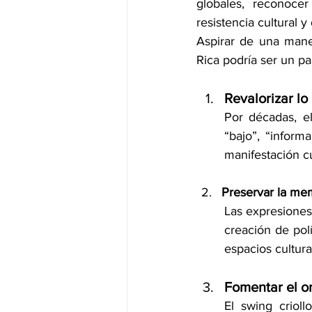
globales, reconoce
resistencia cultural 
Aspirar de una maner
Rica podría ser un p
Revalorizar lo
Por décadas, el
“bajo”, “inform
manifestación cu
Preservar la mem
Las expresiones 
creación de pol
espacios cultura
Fomentar el or
El swing criol