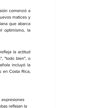
esión comenzó a 
nuevos matices y 
iana que abarca 
l optimismo, la 
leja la actitud 
", "todo bien", o 
ñola incluyó la 
 en Costa Rica, 
s expresiones 
as reflejan la 