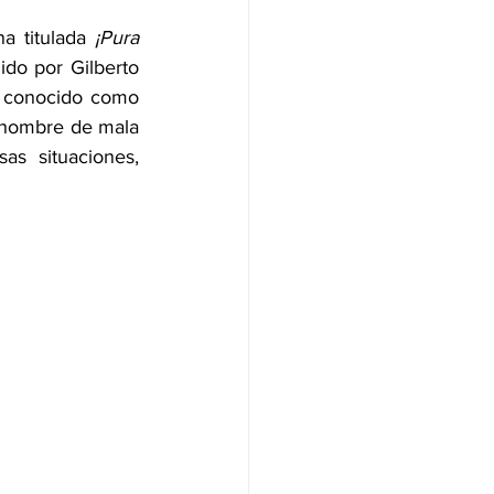
a titulada 
¡Pura 
do por Gilberto 
 conocido como 
n hombre de mala 
as situaciones, 