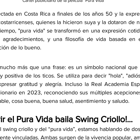
Cártel publicitario de la película "Pura Vida"
ectada en Costa Rica a finales de los años 50 y la expr
 costarricenses, quienes la hicieron suya y la dotaron de 
 tiempo, "pura vida" se transformó en una expresión cotid
, agradecimientos, y una filosofía de vida basada en e
ación de lo bueno.
mucho más que una frase: es un símbolo nacional que ref
 y positiva de los ticos. Se utiliza para decir "hola", "adiós
resar gratitud y alegría. Incluso la Real Academia Espa
ionario en 2023, reconociendo sus múltiples acepciones
le, cosa buena, buena salud, asentimiento y saludo.
ir el Pura Vida baila Swing Criollo!...
swing criollo y del “pura vida”, estamos hablando de do
ente vinculadas. Ambas surgen de la vivencia popular, amb