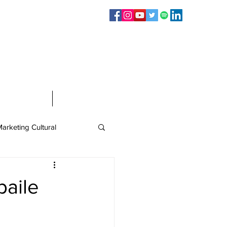
Sígueme en:
Infografías
Contacto
arketing Cultural
baile