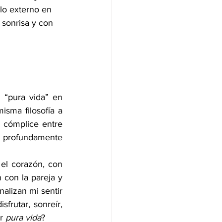
 lo externo en 
a sonrisa y con 
l “pura vida” en 
isma filosofía a 
 cómplice entre 
 y profundamente 
 el corazón, con 
con la pareja y 
alizan mi sentir 
rutar, sonreír, 
r 
pura vida
?