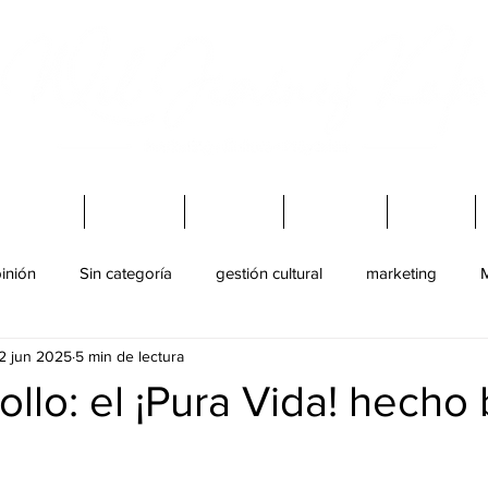
Virtuales
Charlas
Mi Blog
Podcast
Libros
inión
Sin categoría
gestión cultural
marketing
M
2 jun 2025
5 min de lectura
ultural
juventud
Baile
ollo: el ¡Pura Vida! hecho 