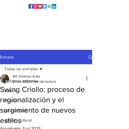
Entrada
Todas las entradas
Wil Jiménez Kuko
Todas las entradas
25 jul 2022
7 min de lectura
Swing Criollo: proceso de
cultura
regionalización y el
Opinión
surgimiento de nuevos
Sin categoría
estilos
gestión cultural
Actualizado:
3 jul 2023