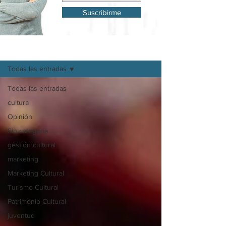
Suscribirme
Mi Blog
Todas las entradas
Todas las entradas
cultura
Opinión
Sin categoría
gestión cultural
marketing
Marketing Cultural
Turismo Cultural
Patrimonio Cultural
juventud