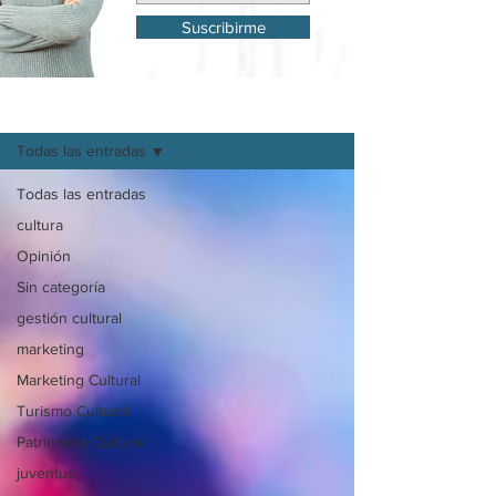
Suscribirme
Mi Blog
Todas las entradas
Todas las entradas
cultura
Opinión
Sin categoría
gestión cultural
marketing
Marketing Cultural
Turismo Cultural
Patrimonio Cultural
juventud