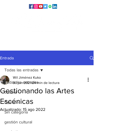
Entrada
Todas las entradas
Wil Jiménez Kuko
Todas las entradas
30 jun 2021
24 min de lectura
Gestionando las Artes
cultura
Escénicas
Opinión
Actualizado:
15 ago 2022
Sin categoría
gestión cultural