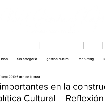
Virtuales
Charlas
Mi Blog
Podcast
Libros
inión
Sin categoría
gestión cultural
marketing
M
7 sept 2019
6 min de lectura
ultural
juventud
Baile
importantes en la constru
lítica Cultural – Reflexión