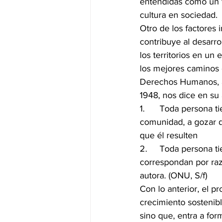
entendidas como un te
cultura en sociedad.
Otro de los factores 
contribuye al desarro
los territorios en un
los mejores caminos 
Derechos Humanos, a
1948, nos dice en su 
1.	Toda persona tiene derecho a formar parte libremente en la vida cultural de la 
comunidad, a gozar de
que él resulten
2.	Toda persona tiene derecho a la protección de los intereses morales y materiales que le 
correspondan por razó
autora. (ONU, S/f)
Con lo anterior, el p
crecimiento sostenibl
sino que, entra a for