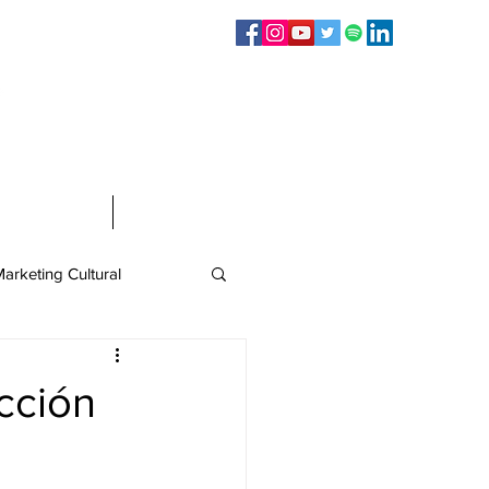
Sígueme en:
Infografías
Contacto
arketing Cultural
cción