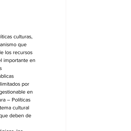
ticas culturas, 
ecanismo que 
e los recursos 
el importante en 
s 
blicas 
limitados por 
gestionable en 
ra – Políticas 
tema cultural 
s que deben de 