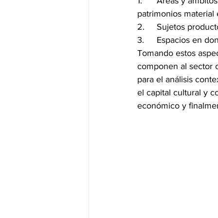
1.	Áreas y ámbitos de intervención específica en donde entran las artes escénicas, los 
patrimonios material e
2.	Sujetos produ
3.	Espacios en d
Tomando estos aspect
componen al sector cu
para el análisis conte
el capital cultural y 
económico y finalmen