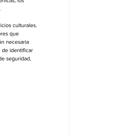
.
cios culturales.
ores que 
ón necesaria 
 de identificar 
 de seguridad, 