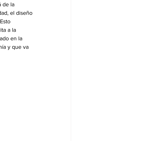
 de la 
ad, el diseño 
 Esto 
a a la 
ado en la 
nía y que va 