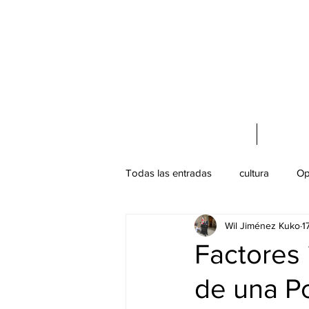
Acerca de mí
Cursos 
Todas las entradas
cultura
Op
Wil Jiménez Kuko
1
Turismo Cultural
Patrimonio C
Factores 
de una Po