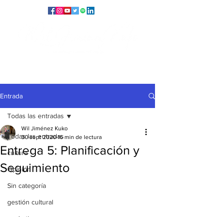
Entrada
Todas las entradas
Wil Jiménez Kuko
Todas las entradas
30 sept 2020
16 min de lectura
Entrega 5: Planificación y
cultura
Seguimiento
Opinión
Sin categoría
gestión cultural