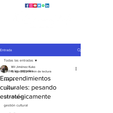
Entrada
Todas las entradas
Wil Jiménez Kuko
Todas las entradas
15 ago 2022
14 min de lectura
Emprendimientos
cultura
culturales: pesando
Opinión
estratégicamente
Sin categoría
gestión cultural