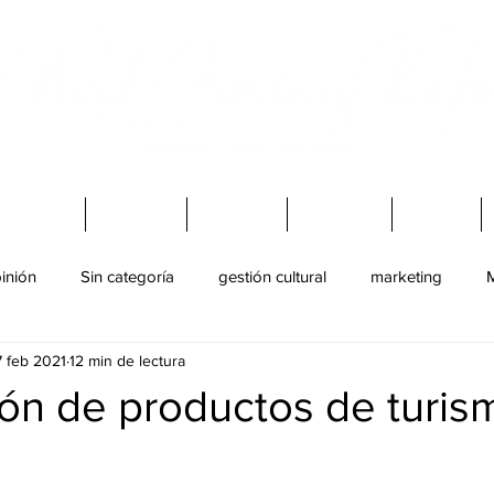
Virtuales
Charlas
Mi Blog
Podcast
Libros
inión
Sin categoría
gestión cultural
marketing
M
7 feb 2021
12 min de lectura
ultural
juventud
Baile
ión de productos de turis