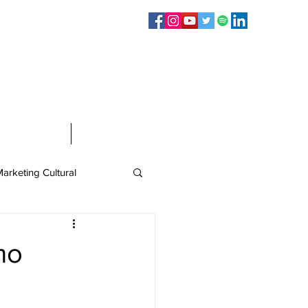
Sígueme en:
Infografías
Contacto
arketing Cultural
mo