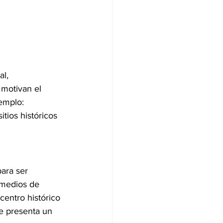
l, 
motivan el 
emplo: 
itios históricos 
ara ser 
, medios de 
centro histórico 
e presenta un 