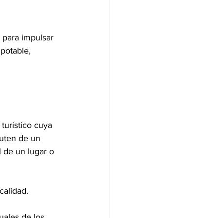
 para impulsar 
potable, 
turístico cuya 
ruten de un 
l de un lugar o 
alidad.  
ales de los 