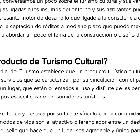
or, conversamos un poco sobre el turismo cultural y sus va
gias ligadas a los insumos del entorno y sus habitantes p
eresante motor de desarrollo que ligado a la consciencia 
ite la captación de réditos a mediano plazo que puede max
a abordar un poco el tema de la construcción o diseño d
oducto de Turismo Cultural?
al del Turismo establece que un producto turístico cultu
servicios que se caracterizan por su vinculación con el p
e un lugar, que están orientados al uso y disfrute de las p
upos específicos de consumidores turísticos.
se funda y destaca por su fuerte vínculo con la comunidad
modos de vida son el atractivo diferenciador entre un desti
s el sello que hace que un lugar sea agradable y único para 
.