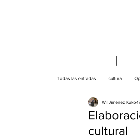
Acerca de mí
Cursos 
Todas las entradas
cultura
Op
Wil Jiménez Kuko
1
Turismo Cultural
Patrimonio C
Elaborac
cultural