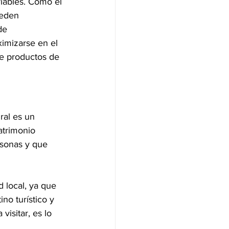
riables. Como el 
ueden 
de 
imizarse en el 
e productos de 
ral es un 
atrimonio 
ersonas y que 
 local, ya que 
no turístico y 
visitar, es lo 