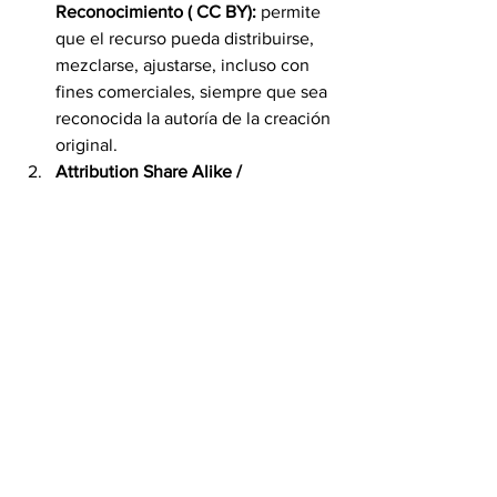
Reconocimiento ( CC BY):
 permite 
que el recurso pueda distribuirse, 
mezclarse, ajustarse, incluso con 
fines comerciales, siempre que sea 
reconocida la autoría de la creación 
original.
Attribution Share Alike / 
Reconocimiento Compartir por 
Igual ( CC BY SA):
 permite que 
otros puedan remezclar, modificar 
y desarrollar sobre una obra incluso 
para fines comerciales, siempre 
que se atribuya el crédito al autor 
original y se licencien las nuevas 
obras bajo términos idénticos.
Attribution No Derivates / 
Reconocimiento Sin Obra Derivada 
(CC BY ND):
 permite la 
redistribución comercial o no, 