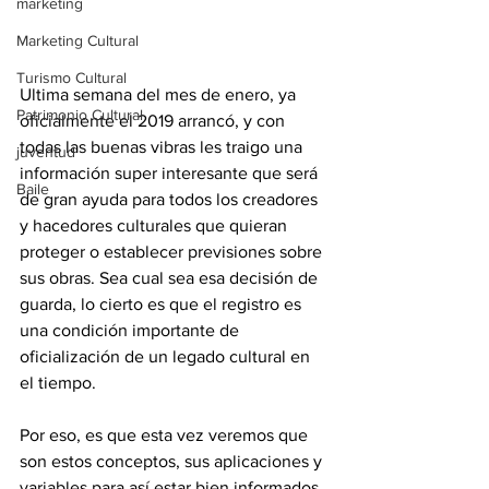
marketing
Marketing Cultural
Turismo Cultural
Ultima semana del mes de enero, ya 
Patrimonio Cultural
oficialmente el 2019 arrancó, y con 
todas las buenas vibras les traigo una 
juventud
información super interesante que será 
Baile
de gran ayuda para todos los creadores 
y hacedores culturales que quieran 
proteger o establecer previsiones sobre 
sus obras. Sea cual sea esa decisión de 
guarda, lo cierto es que el registro es 
una condición importante de 
oficialización de un legado cultural en 
el tiempo.
Por eso, es que esta vez veremos que 
son estos conceptos, sus aplicaciones y 
variables para así estar bien informados 