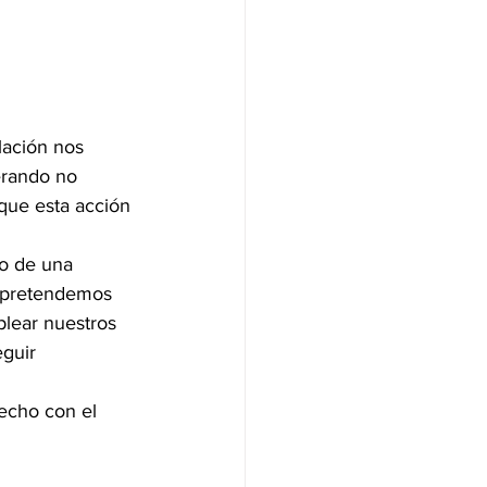
lación nos 
erando no 
que esta acción 
mo de una 
, pretendemos 
plear nuestros 
guir 
echo con el 