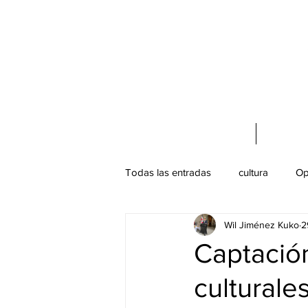
Acerca de mí
Cursos 
Todas las entradas
cultura
Op
Wil Jiménez Kuko
2
Turismo Cultural
Patrimonio C
Captación
culturales