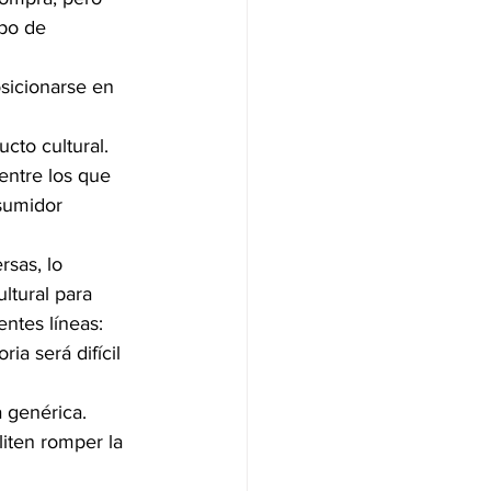
ipo de 
sicionarse en 
cto cultural.
entre los que 
sumidor 
sas, lo 
ltural para 
entes líneas:
ia será difícil 
 genérica.
iten romper la 