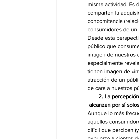
misma actividad. Es d
comparten la adquisi
concomitancia (relac
consumidores de un m
Desde esta perspecti
público que consume 
imagen de nuestros c
especialmente revelad
tienen imagen de «in
atracción de un públ
de cara a nuestros p
       2. La percepció
 alcanzan por sí sol
Aunque lo más frecue
aquellos consumidore
difícil que perciban (
expuesto a cientos d