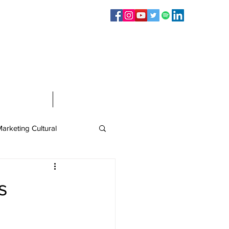
Sígueme en:
Infografías
Contacto
arketing Cultural
s