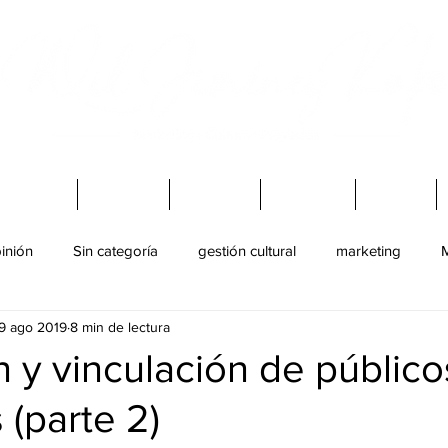
Virtuales
Charlas
Mi Blog
Podcast
Libros
inión
Sin categoría
gestión cultural
marketing
M
9 ago 2019
8 min de lectura
ultural
juventud
Baile
 y vinculación de público
 (parte 2)