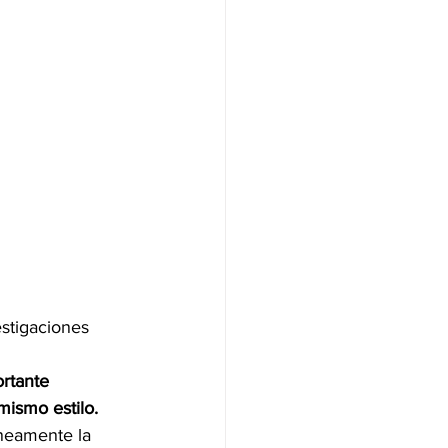
estigaciones 
rtante 
mismo estilo. 
áneamente la 