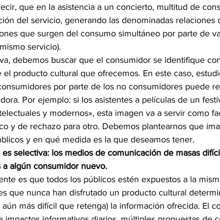
ecir, que en la asistencia a un concierto, multitud de co
ción del servicio, generando las denominadas relaciones 
iones que surgen del consumo simultáneo por parte de va
ismo servicio).
va, debemos buscar que el consumidor se identifique con 
el producto cultural que ofrecemos. En este caso, estudi
onsumidores por parte de los no consumidores puede res
ora. Por ejemplo: si los asistentes a películas de un festi
telectuales y modernos», esta imagen va a servir como fa
ico y de rechazo para otro. Debemos plantearnos que i
úblicos y en qué medida es la que deseamos tener.
n es selectiva: los medios de comunicación de masas difícilm
os a algún consumidor nuevo.
nte es que todos los públicos estén expuestos a la mism
s que nunca han disfrutado un producto cultural determ
y aún más difícil que retenga) la información ofrecida. El 
e impactos informativos diarios, múltiples propuestas de 