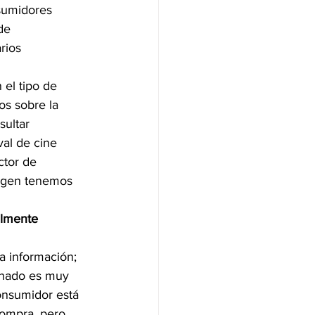
nsumidores 
de 
rios 
el tipo de 
os sobre la 
ultar 
val de cine 
ctor de 
magen tenemos 
ente           
a información; 
inado es muy 
consumidor está 
compra, pero 