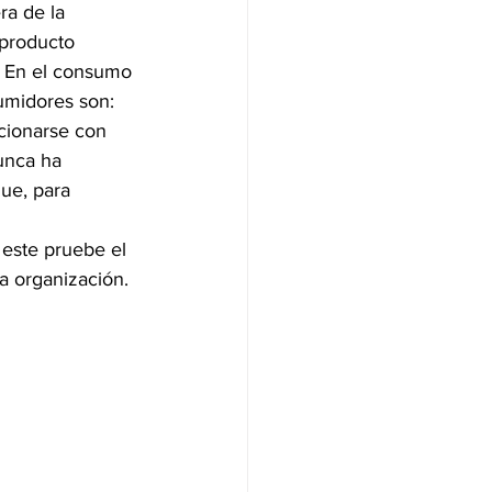
ra de la 
 producto 
. En el consumo 
umidores son: 
acionarse con 
unca ha 
ue, para 
 este pruebe el 
a organización.