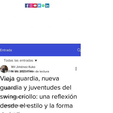
Entrada
Todas las entradas
Wil Jiménez Kuko
Todas las entradas
14 dic 2025
7 min de lectura
Vieja guardia, nueva
cultura
guardia y juventudes del
Opinión
swing criollo: una reflexión
Sin categoría
desde el estilo y la forma
gestión cultural