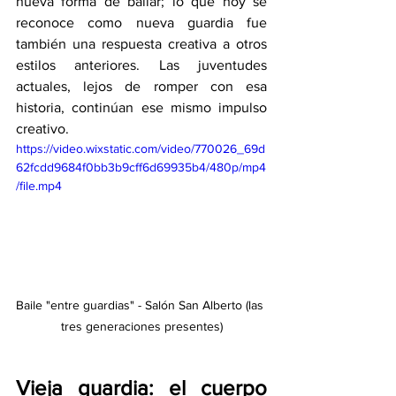
nueva forma de bailar; lo que hoy se 
reconoce como nueva guardia fue 
también una respuesta creativa a otros 
estilos anteriores. Las juventudes 
actuales, lejos de romper con esa 
historia, continúan ese mismo impulso 
creativo.
https://video.wixstatic.com/video/770026_69d
62fcdd9684f0bb3b9cff6d69935b4/480p/mp4
/file.mp4
Baile "entre guardias" - Salón San Alberto (las 
tres generaciones presentes)
Vieja guardia: el cuerpo 