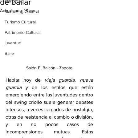
de bailar
marketing
Actualizado:
18 ene
Marketing Cultural
Turismo Cultural
Patrimonio Cultural
juventud
Baile
Salón El Balcón - Zapote
Hablar hoy de 
vieja guardia
, 
nueva 
guardia
 y de los estilos que están 
emergiendo entre las juventudes dentro 
del swing criollo suele generar debates 
intensos, a veces cargados de nostalgia, 
otras de resistencia al cambio o división, 
y en no pocos casos de 
incomprensiones mutuas. Estas 