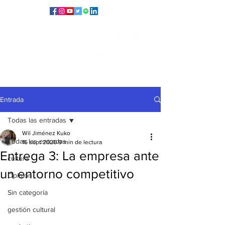
Entrada
Todas las entradas
Wil Jiménez Kuko
Todas las entradas
16 sept 2020
9 min de lectura
Entrega 3: La empresa ante
cultura
un entorno competitivo
Opinión
Sin categoría
gestión cultural