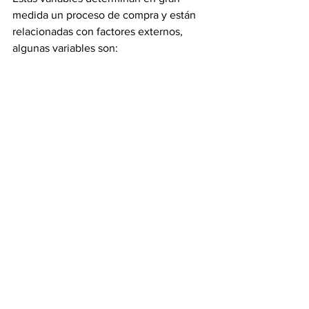
medida un proceso de compra y están 
relacionadas con factores externos, 
algunas variables son:
Período de tiempo durante el cual 
una compra se realiza (día, mes, 
temporada, etc.) como escuchar 
villancicos en Navidad para 
estimular la compra, más un 
villancico en julio no tendría el 
mismo efecto.
Tiempo disponible que un 
consumidor tiene para tomar una 
decisión de compra, pues entre 
menos tiempo se tenga es 
probable que el consumidor acuda 
a un proceso subordinado.
Grupos de referencia o personas 
que influyan en el proceso de 