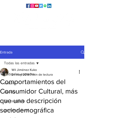
Entrada
Todas las entradas
Wil Jiménez Kuko
Todas las entradas
24 may 2019
7 min de lectura
Comportamientos del
cultura
Consumidor Cultural, más
Opinión
que una descripción
Sin categoría
sociodemográfica
gestión cultural