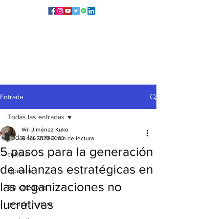
Entrada
Todas las entradas
Wil Jiménez Kuko
Todas las entradas
8 oct 2020
6 min de lectura
5 pasos para la generación
cultura
de alianzas estratégicas en
Opinión
las organizaciones no
Sin categoría
lucrativas
gestión cultural