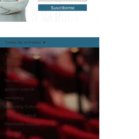
Suscribirme
Mi Blog
Todas las entradas
Todas las entradas
cultura
Opinión
Sin categoría
gestión cultural
marketing
Marketing Cultural
Turismo Cultural
Patrimonio Cultural
juventud