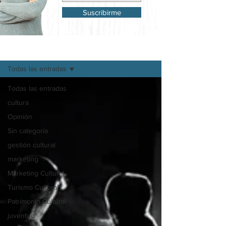
Suscribirme
Mi Blog
Todas las entradas
Todas las entradas
cultura
Opinión
Sin categoría
gestión cultural
marketing
Marketing Cultural
Turismo Cultural
Patrimonio Cultural
juventud