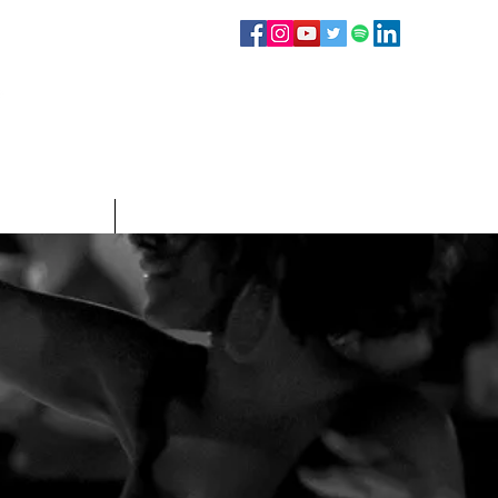
Sígueme en:
Infografías
Contacto