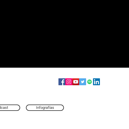
Sígueme en:
wiljimenezkuko@gmail.com
dcast
Infografías