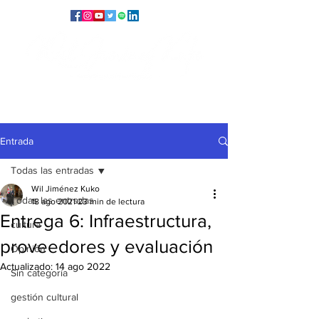
Entrada
Todas las entradas
Wil Jiménez Kuko
Todas las entradas
18 ago 2021
23 min de lectura
Entrega 6: Infraestructura,
cultura
proveedores y evaluación
Opinión
Actualizado:
14 ago 2022
Sin categoría
gestión cultural